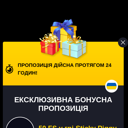
Головна мета асоціації - надійні, швидкі та зручні
платіжні інструменти.
Безпека
Казино з оплатою через City24 забезпечують гравцям
високий рівень захисту персональних даних. Для
проведення фінансових операцій використовуються
новітні технології та стандарт SSL-шифрування зі
ПРОПОЗИЦІЯ ДІЙСНА ПРОТЯГОМ 24
стійкою криптографією. Транзакції в чесні казино
ГОДИН!
здійснюються на основі стандартів PCI DSS. ВПС
терміналів не містить інформації про власників
банківських карток, оскільки передачу даних здійснює
банк-еквайєр.
ЕКСКЛЮЗИВНА БОНУСНА
Виконання стандарту PCI DSS передбачає:
ПРОПОЗИЦІЯ
Створення та поліпшення безпечної інфраструктури.
Захист інформації про власників карток.