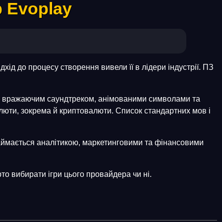
 Evoplay
дхід до процесу створення вивели її в лідери індустрії. ПЗ
ми, вражаючим саундтреком, анімованими символами та
люти, зокрема й криптовалюти. Список стандартних мов і
займається аналітикою, маркетинговими та фінансовими
то вибирати ігри цього провайдера чи ні.