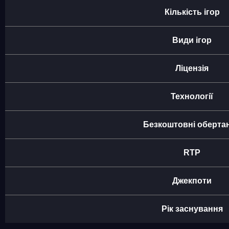
Кількість ігор
Види ігор
Ліцензія
Технології
Безкоштовні оберта
RTP
Джекпоти
Рік заснування