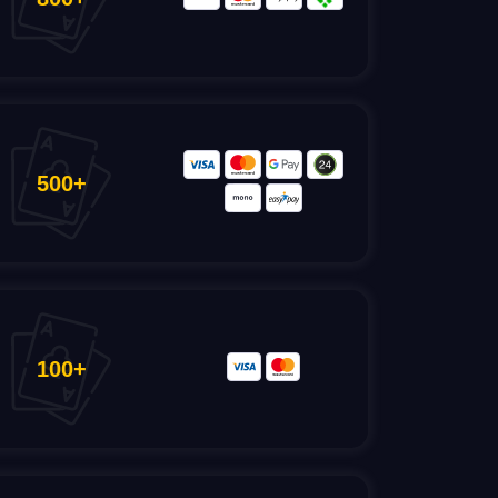
500+
100+