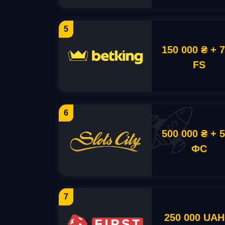
150 000 ₴ + 
FS
500 000 ₴ + 
ФС
250 000 UAH