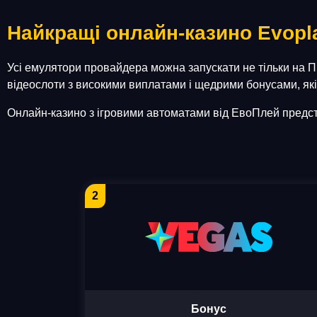
Найкращі онлайн-казино Evopla
Усі емулятори провайдера можна запускати не тільки на П
відеослоти з високими виплатами і щедрими бонусами, як
Онлайн-казино з ігровими автоматами від ЕвоПлей предст
2
Бонус