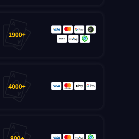
з
1900+
4000+
800+