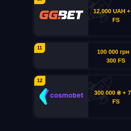
12,000 UAH +
FS
100 000 грн
300 FS
300 000 ₴ + 
FS