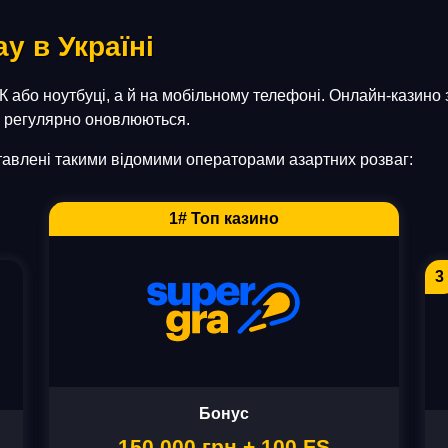
y в Україні
К або ноутбуці, а й на мобільному телефоні. Онлайн-казин
і регулярно оновлюються.
авлені такими відомими операторами азартних розваг:
1# Топ казино
3
Бонус
150 000 грн + 100 FS