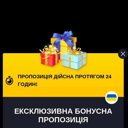
КАЗИНО:
Регулярні перевірки лабораторією
підтверджують, що компанія KA Gaming чітко
дотримується всіх галузевих стандартів.
Програмне забезпечення цього виробника
зустрічаються в казино з майже 30 країн по
всьому світу.
ПРОПОЗИЦІЯ ДІЙСНА ПРОТЯГОМ 24
Також огляд провайдера KA Gaming дав змогу з'ясувати,
ГОДИН!
що цьому розробнику автоматів належать багато
авторитетних сертифікатів. Усі вони підтверджують
безпеку всіх азартних розваг бренду.
ЕКСКЛЮЗИВНА БОНУСНА
Програмне забезпечення
ПРОПОЗИЦІЯ
У всіх найкращих онлайн-казино з іграми від KA Gaming у