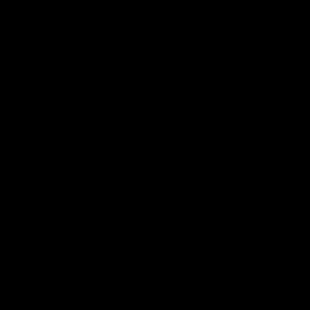
Bonus
100% + 100 FS