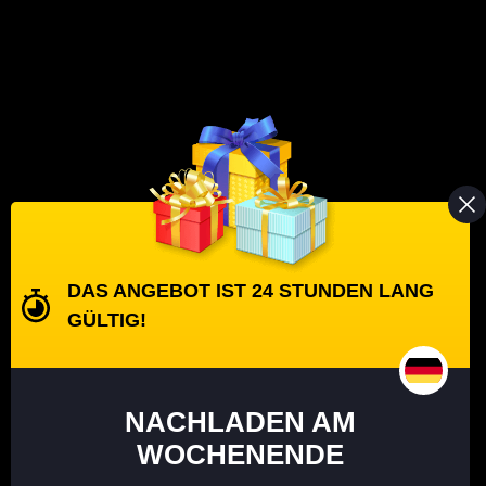
Bonus
250 euro + 150 FS
DAS ANGEBOT IST 24 STUNDEN LANG
Spiele
GÜLTIG!
Avalon78 casino
1900+
spiele verfügbar
NACHLADEN AM
WOCHENENDE