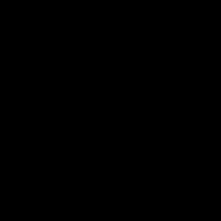
ANMELDEN
EINLOGGEN