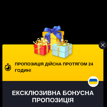
Виведення грошей на Ізіпей
Найкращі онлайн казино з ліцензією
зі швидким
виведенням грошей на Easy Pay не проводять кешаут
без верифікації. Тому спочатку потрібно перейти до
профілю свого акаунта і вказати персональні дані. Потім
зробіть скан паспорта і надішліть його на електронну
адресу служби підтримки. Після успішної верифікації,
можна оформляти заявку на виведення:
ПРОПОЗИЦІЯ ДІЙСНА ПРОТЯГОМ 24
ГОДИН!
Відкрийте "Касу" в Особистому кабінеті.
Виберіть вкладку "Вивести".
ЕКСКЛЮЗИВНА БОНУСНА
ПРОПОЗИЦІЯ