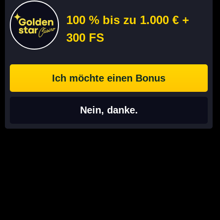
Roulette: Der Nervenkitzel des Roulettes wird durch
100 % bis zu 1.000 € +
mehrere verfügbare Variationen gut vertreten. Ob Sie
amerikanisches, europäisches oder französisches
300 FS
Roulette bevorzugen, hier finden Sie es. Hochwertige
Software von Unternehmen wie Evolution Gaming und
Betsoft sorgt dafür, dass jedes Spiel reibungslos läuft
Ich möchte einen Bonus
und realistische Grafiken bietet, die das Casino-Erlebnis
nachahmen.
Nein, danke.
Blackjack: Bekannt für seine Mischung aus Glück und
Strategie, gibt es bei Wild Tornado Blackjack in
mehreren Formen. Von klassischen Blackjack bis hin zu
innovativen Versionen bieten Anbieter wie iSoftBet und
Pragmatic Play eine Vielzahl von Optionen, die sowohl
für neue als auch für erfahrene Spieler geeignet sind.
Baccarat: Ein Spiel der Raffinesse und Einfachheit, ist
Baccarat ein fester Bestandteil bei Wild Tornado. Mit
Spielen von Anbietern wie Ezugi und Vivo Gaming